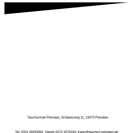
Tauchschule Potsdam, Schlaatzweg 11, 14473 Potsdam
Tel. 0331 58255991, Handy 0172 3278183, frank@tauchen-potsdam.de